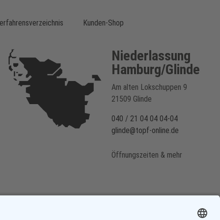
erfahrensverzeichnis
Kunden-Shop
Niederlassung
Hamburg/Glinde
Am alten Lokschuppen 9
21509 Glinde
040 / 21 04 04 04-04
glinde@topf-online.de
Öffnungszeiten & mehr