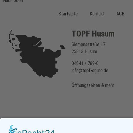
Nach oben
Startseite
Kontakt
AGB
TOPF Husum
Siemensstraße 17
25813 Husum
04841 / 789-0
info@topf-online.de
Öffnungszeiten & mehr
Newsletter
Instagram
YouTube
Facebook
WhatsApp