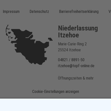
Impressum
Datenschutz
Barrierefreiheitserklärung
V
Niederlassung
Itzehoe
Marie-Curie-Ring 2
25524 Itzehoe
04821 / 8891-50
itzehoe@topf-online.de
Öffnungszeiten & mehr
Cookie-Einstellungen anzeigen