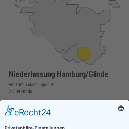
Niederlassung Hamburg/Glinde
Am alten Lokschuppen 9
21509 Glinde
040 / 21 04 04 04-04
glinde@topf-online.de
Öffnungszeiten & mehr