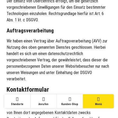
Der Einsatz von Usercentrics erfolgt, um die gesetzlich
vorgeschriebenen Einwilligungen für den Einsatz bestimmter
Technologien einzuholen. Rechtsgrundlage hierfür ist Art. 6
Abs. 1 lit. c DSGVO.
Auftragsverarbeitung
Wir haben einen Vertrag über Auftragsverarbeitung (AVV) zur
Nutzung des oben genannten Dienstes geschlossen. Hierbei
handelt es sich um einen datenschutzrechtlich
vorgeschriebenen Vertrag, der gewährleistet, dass dieser die
personenbezogenen Daten unserer Websitebesucher nur nach
unseren Weisungen und unter Einhaltung der DSGVO
verarbeitet.
Kontaktformular
Wenn Sie uns per Kontaktformular Anfragen zukommen lassen,
Standorte
Anrufen
Kunden-Shop
Menü
werden Ihre Angaben aus dem Anfrageformular inklusive der
von Ihnen dort angegebenen Kontaktdaten zwecks