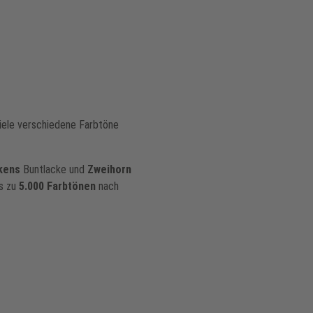
viele verschiedene Farbtöne
kens
Buntlacke und
Zweihorn
is zu
5.000
Farbtönen
nach