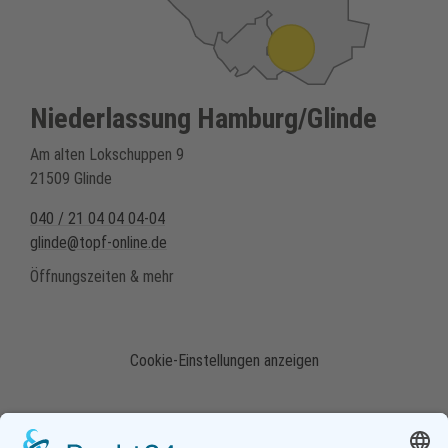
Niederlassung Hamburg/Glinde
Am alten Lokschuppen 9
21509 Glinde
040 / 21 04 04 04-04
glinde@topf-online.de
Öffnungszeiten & mehr
Cookie-Einstellungen anzeigen