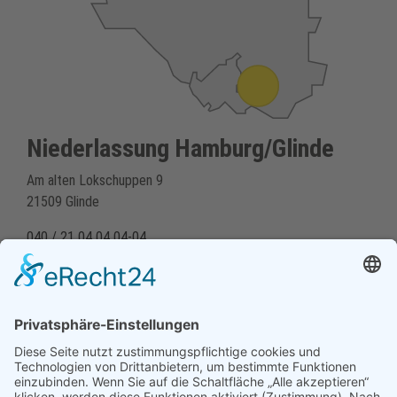
Niederlassung Hamburg/Glinde
Am alten Lokschuppen 9
21509 Glinde
040 / 21 04 04 04-04
glinde@topf-online.de
Öffnungszeiten & mehr
Cookie-Einstellungen anzeigen