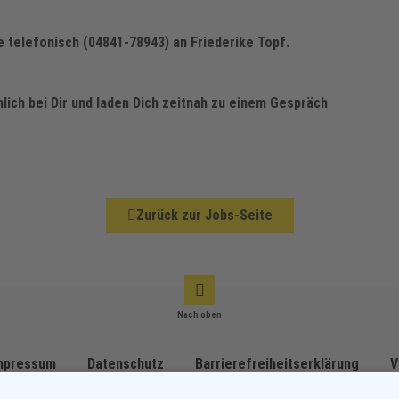
 telefonisch (04841-78943) an Friederike Topf.
lich bei Dir und laden Dich zeitnah zu einem Gespräch
Zurück zur Jobs-Seite
Nach oben
mpressum
Datenschutz
Barrierefreiheitserklärung
V