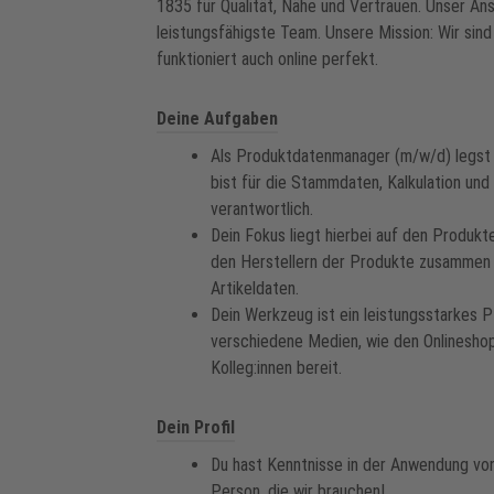
1835 für Qualität, Nähe und Vertrauen. Unser An
leistungsfähigste Team. Unsere Mission: Wir sin
funktioniert auch online perfekt.
Deine Aufgaben
Als Produktdatenmanager (m/w/d) legst 
bist für die Stammdaten, Kalkulation und
verantwortlich.
Dein Fokus liegt hierbei auf den Produk
den Herstellern der Produkte zusammen 
Artikeldaten.
Dein Werkzeug ist ein leistungsstarkes 
verschiedene Medien, wie den Onlineshop
Kolleg:innen bereit.
Dein Profil
Du hast Kenntnisse in der Anwendung v
Person, die wir brauchen!