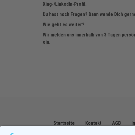
Xing-/LinkedIn-Profil.
Du hast noch Fragen? Dann wende Dich gerne
Wie geht es weiter?
Wir melden uns innerhalb von 3 Tagen persön
ein.
Startseite
Kontakt
AGB
I