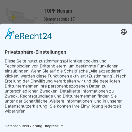
TOPF Husum
Siemensstraße 17
25813 Husum
04841 / 789-0
info@topf-online.de
Öffnungszeiten & mehr
Niederlassung Itzehoe
Marie-Curie-Ring 2
25524 Itzehoe
04821 / 8891-50
itzehoe@topf-online.de
Öffnungszeiten & mehr
Niederlassung Hamburg/Glinde
Am alten Lokschuppen 9
21509 Glinde